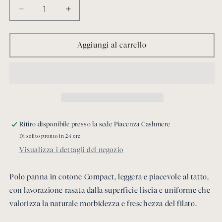
Diminuisci
Aumenta
quantità
quantità
per
per
Polo
Polo
Aggiungi al carrello
in
in
cotone
cotone
colore
colore
panna
panna
Ritiro disponibile presso la sede
Piacenza Cashmere
Di solito pronto in 24 ore
Visualizza i dettagli del negozio
Polo panna in cotone Compact, leggera e piacevole al tatto,
con lavorazione rasata dalla superficie liscia e uniforme che
valorizza la naturale morbidezza e freschezza del filato.