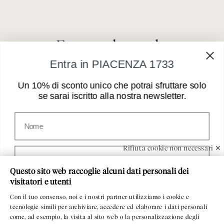
Entra nel mondo
PIACENZA 1733
Entra in PIACENZA 1733
Un 10% di sconto unico che potrai sfruttare solo
se sarai iscritto alla nostra newsletter.
Indirizzo email
Nome
Prendi visione di aver letto
l'informativa privacy
e
acconsenti al trattamento dei tuoi dati.
Rifiuta cookie non necessari ✕
Compleanno
Questo sito web raccoglie alcuni dati personali dei
visitatori e utenti
Paese
Servizio Clienti
Con il tuo consenso, noi e i nostri partner utilizziamo i cookie e
tecnologie simili per archiviare, accedere ed elaborare i dati personali
come, ad esempio, la visita al sito web o la personalizzazione degli
Email
PIACENZA 1733